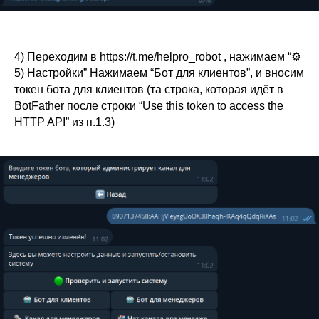
4) Переходим в https://t.me/helpro_robot , нажимаем “⚙️
5) Настройки” Нажимаем “Бот для клиентов”, и вносим
токен бота для клиентов (та строка, которая идёт в
BotFather после строки “Use this token to access the
HTTP API” из п.1.3)