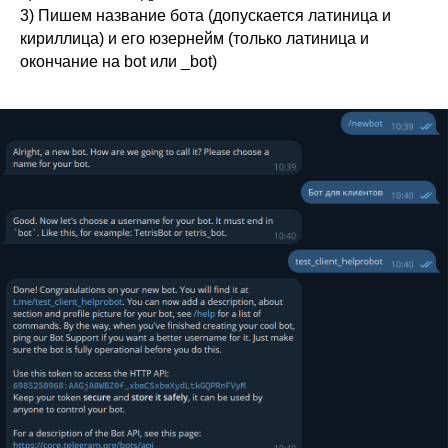
3) Пишем название бота (допускается латиница и
кириллица) и его юзернейм (только латиница и
окончание на bot или _bot)