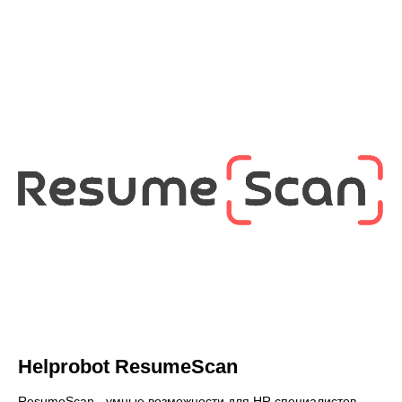
Helprobot ResumeScan
ResumeScan - умные возможности для HR специалистов